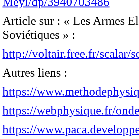
Meyl/dp/3940703486
Article sur : « Les Armes E
Soviétiques » :
http://voltair.free.fr/scalar/
Autres liens :
https://www.methodephysiqu
https://webphysique.fr/ond
https://www.paca.developp